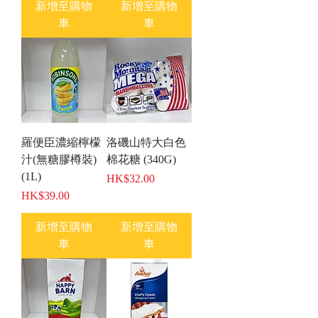
新增至購物
新增至購物
車
車
羅便臣濃縮檸檬
洛磯山特大白色
汁(無糖膠樽裝)
棉花糖 (340G)
(1L)
價格
HK$32.00
價格
HK$39.00
新增至購物
新增至購物
車
車