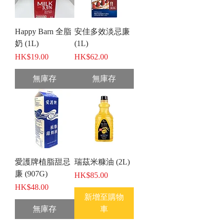
Happy Barn 全脂
安佳多效淡忌廉
奶 (1L)
(1L)
價格
價格
HK$19.00
HK$62.00
無庫存
無庫存
愛護牌植脂甜忌
瑞茲米糠油 (2L)
廉 (907G)
價格
HK$85.00
價格
HK$48.00
新增至購物
無庫存
車