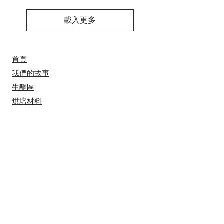
載入更多
首頁
我們的故事
​​生酮區
烘培材料
工具/包裝用品
節日系列
食譜分享
付款方法
送貨安排
​批發安排
聯絡我們