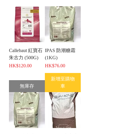
Callebaut 紅寶石
IPAS 防潮糖霜
朱古力 (500G)
(1KG)
價格
價格
HK$120.00
HK$76.00
新增至購物
無庫存
車