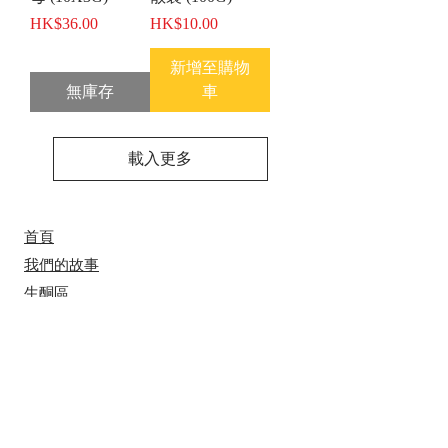
價格
價格
HK$36.00
HK$10.00
新增至購物
無庫存
車
載入更多
首頁
我們的故事
​​生酮區
烘培材料
工具/包裝用品
節日系列
食譜分享
付款方法