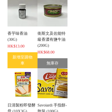
香芋味香油
衛斯文及佐能特
(30G)
級香濃有鹽牛油
(200G)
價格
HK$13.00
價格
HK$68.00
新增至購物
車
無庫存
日清製粉即發酵
Savoiardi 手指餅-
母 (10X3G)
散裝 (100G)