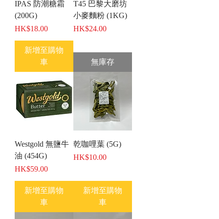
IPAS 防潮糖霜
T45 巴黎大磨坊
(200G)
小麥麵粉 (1KG)
價格
價格
HK$18.00
HK$24.00
新增至購物
車
無庫存
Westgold 無鹽牛
乾咖哩葉 (5G)
油 (454G)
價格
HK$10.00
價格
HK$59.00
新增至購物
新增至購物
車
車