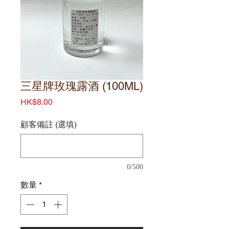
三星牌玫瑰露酒 (100ML)
價
HK$8.00
格
顧客備註 (選填)
0/500
數量
*