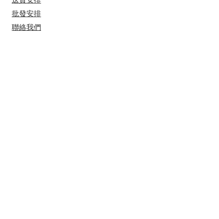
​批發安排
聯絡我們
​營業時間
星期一至五 上午十一時到下午七點 ​
​星期六 上午十一時到下午五點
星期日及公眾假休息
地址
土瓜灣新碼頭街3-5號幸福大廈2樓2103
室
​(
只限預約)
​有興趣接收我們的最新消息？