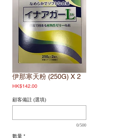
伊那寒天粉 (250G) X 2
價
HK$142.00
格
顧客備註 (選填)
0/500
數量
*