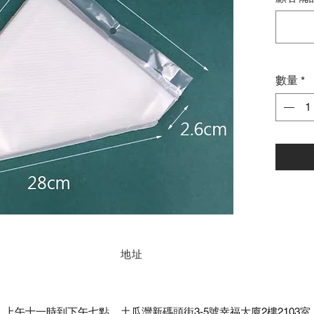
數量
*
地址
上午十一時到下午七點 ​
土瓜灣新碼頭街3-5號幸福大廈2樓2103室