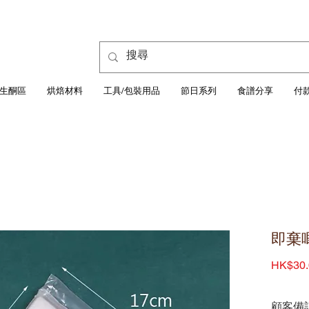
生酮區
烘焙材料
工具/包裝用品
節日系列
食譜分享
付
即棄唧
HK$30.
顧客備註