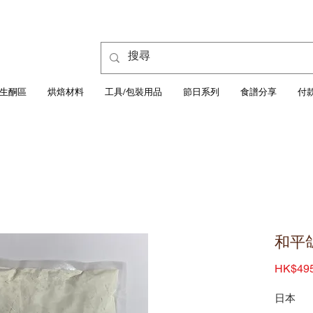
生酮區
烘焙材料
工具/包裝用品
節日系列
食譜分享
付
和平鴿
HK$495
日本