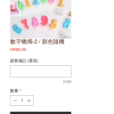
數字蠟燭-2 / 顏色隨機
價
HK$5.00
格
顧客備註 (選填)
0/500
數量
*