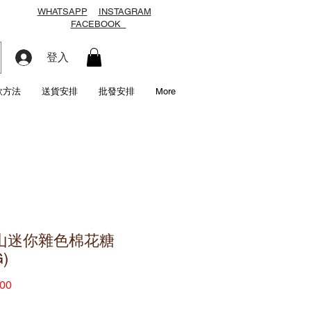
WHATSAPP
INSTAGRAM
FACEBOOK
登入
款方法
送貨安排
批發安排
More
山迷你雜色棉花糖
G)
價
00
格