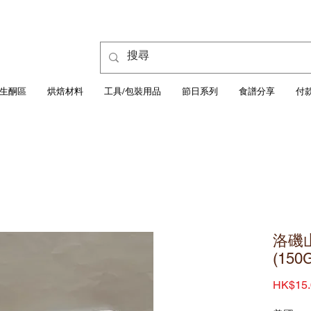
生酮區
烘焙材料
工具/包裝用品
節日系列
食譜分享
付
洛磯
(150
HK$15.