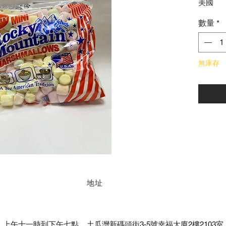
美國
數量
*
無庫存
地址
上午十一時到下午七點 ​
土瓜灣新碼頭街3-5號幸福大廈2樓2103室