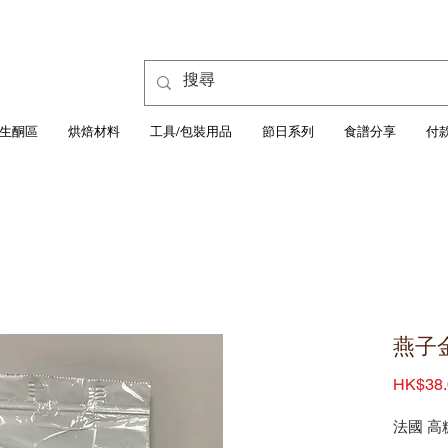
生酮區
烘焙材料
工具/包裝用品
節日系列
食譜分享
付
燕子金
HK$38.
法國 高