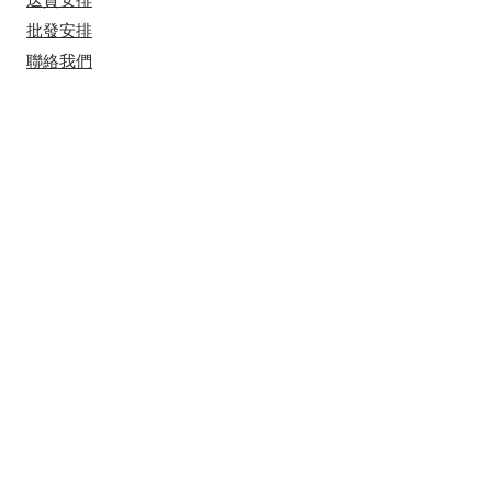
​批發安排
聯絡我們
​營業時間
星期一至五 上午十一時到下午七點 ​
​星期六 上午十一時到下午五點
星期日及公眾假休息
地址
土瓜灣新碼頭街3-5號幸福大廈2樓2103
室
​(
只限預約)
​有興趣接收我們的最新消息？