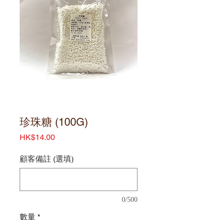
珍珠糖 (100G)
價
HK$14.00
格
顧客備註 (選填)
0/500
數量
*