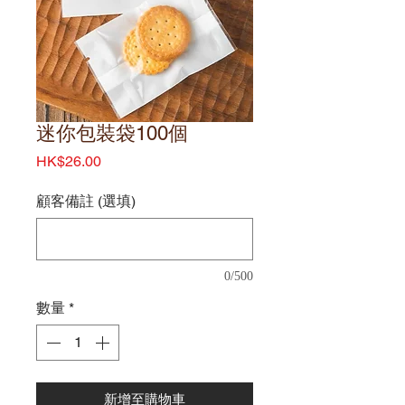
迷你包裝袋100個
價
HK$26.00
格
顧客備註 (選填)
0/500
數量
*
新增至購物車