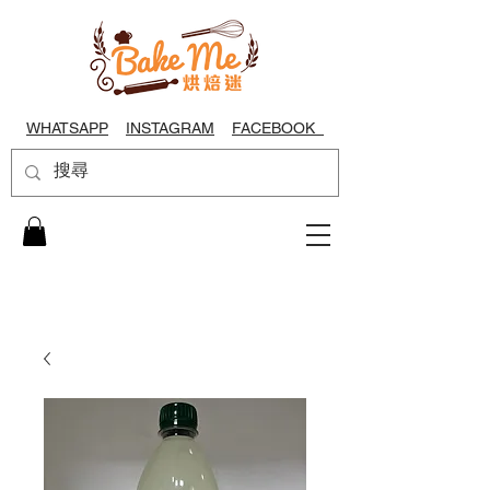
WHATSAPP
INSTAGRAM
FACEBOOK