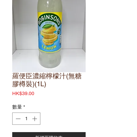
羅便臣濃縮檸檬汁(無糖
膠樽裝)(1L)
價
HK$39.00
格
數量
*