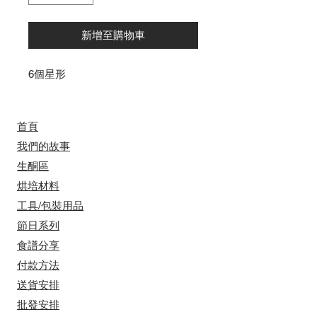
新增至購物車
6個星形
首頁
我們的故事
​​生酮區
烘培材料
工具/包裝用品
節日系列
食譜分享
付款方法
送貨安排
​批發安排