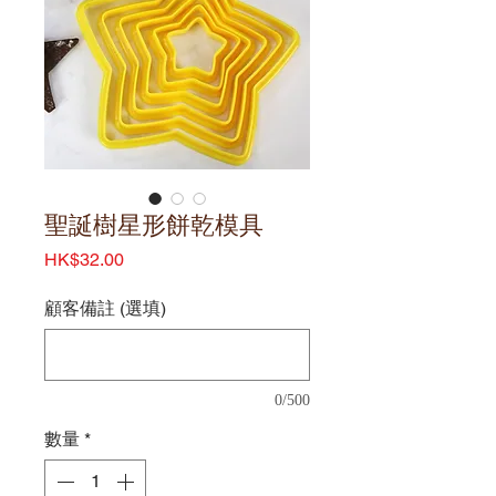
聖誕樹星形餅乾模具
價
HK$32.00
格
顧客備註 (選填)
0/500
數量
*