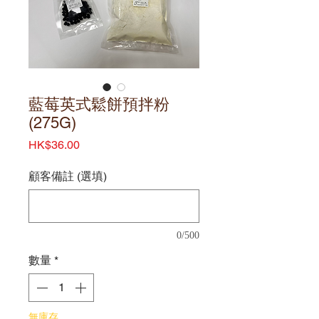
藍莓英式鬆餅預拌粉
(275G)
價
HK$36.00
格
顧客備註 (選填)
0/500
數量
*
無庫存