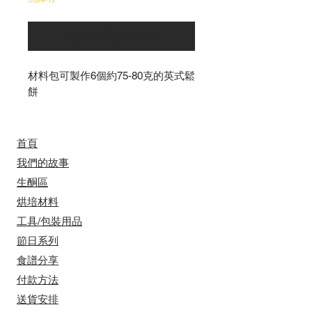
在恢復供應時通知我
材料包可製作6個約75-80克的英式鬆
餅
首頁
我們的故事
​​生酮區
烘培材料
工具/包裝用品
節日系列
食譜分享
付款方法
送貨安排