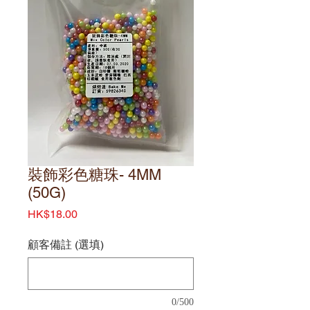
裝飾彩色糖珠- 4MM
(50G)
價
HK$18.00
格
顧客備註 (選填)
0/500