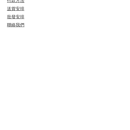
付款方法
送貨安排
​批發安排
聯絡我們
​營業時間
星期一至五 上午十一時到下午七點 ​
​星期六 上午十一時到下午五點
星期日及公眾假休息
地址
土瓜灣新碼頭街3-5號幸福大廈2樓2103
室
​(
只限預約)
​有興趣接收我們的最新消息？