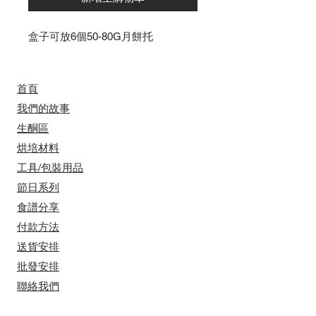
盒子可放6個50-80G月餅托
首頁
我們的故事
​​生酮區
烘培材料
工具/包裝用品
節日系列
食譜分享
付款方法
送貨安排
​批發安排
聯絡我們