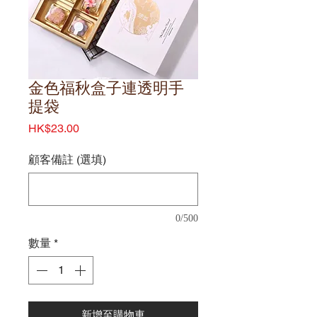
金色福秋盒子連透明手
提袋
價
HK$23.00
格
顧客備註 (選填)
0/500
數量
*
新增至購物車