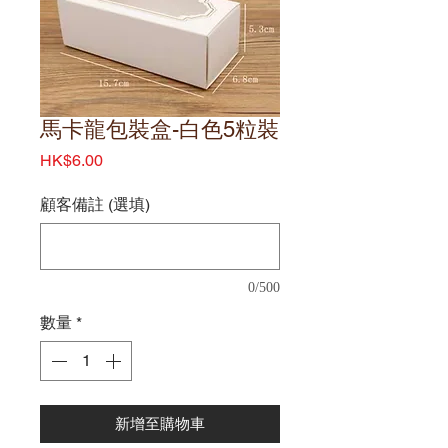
馬卡龍包裝盒-白色5粒裝
價
HK$6.00
格
顧客備註 (選填)
0/500
數量
*
新增至購物車