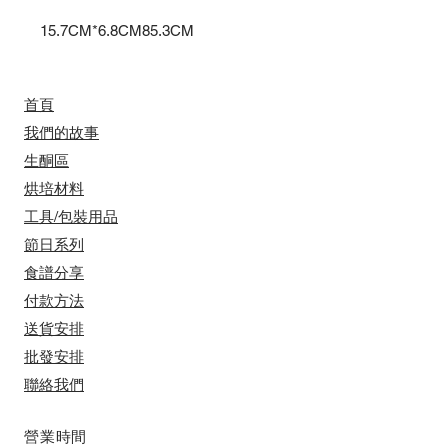
15.7CM*6.8CM85.3CM
首頁
我們的故事
​​生酮區
烘培材料
工具/包裝用品
節日系列
食譜分享
付款方法
送貨安排
​批發安排
聯絡我們
​營業時間