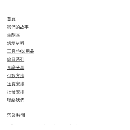
首頁
我們的故事
​​生酮區
烘培材料
工具/包裝用品
節日系列
食譜分享
付款方法
送貨安排
​批發安排
聯絡我們
​營業時間
星期一至五 上午十一時到下午七點 ​