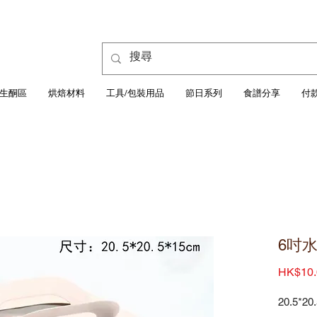
生酮區
烘焙材料
工具/包裝用品
節日系列
食譜分享
付
6吋
HK$10.
20.5*20