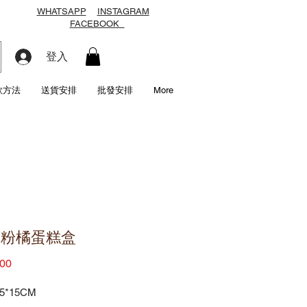
WHATSAPP
INSTAGRAM
FACEBOOK
登入
款方法
送貨安排
批發安排
More
水粉橘蛋糕盒
價
00
格
.5*15CM