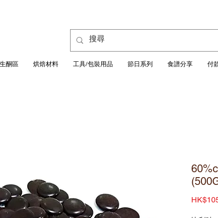
生酮區
烘焙材料
工具/包裝用品
節日系列
食譜分享
付
60%
(500
HK$105