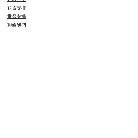
送貨安排
​批發安排
聯絡我們
​營業時間
星期一至五 上午十一時到下午七點 ​
​星期六 上午十一時到下午五點
星期日及公眾假休息
地址
土瓜灣新碼頭街3-5號幸福大廈2樓2103
室
​(
只限預約)
​有興趣接收我們的最新消息？