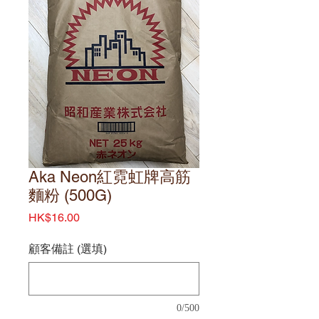
Aka Neon紅霓虹牌高筋
麵粉 (500G)
價
HK$16.00
格
顧客備註 (選填)
0/500