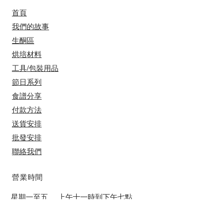
首頁
我們的故事
​​生酮區
烘培材料
工具/包裝用品
節日系列
食譜分享
付款方法
送貨安排
​批發安排
聯絡我們
​營業時間
星期一至五 上午十一時到下午七點 ​
​星期六 上午十一時到下午五點