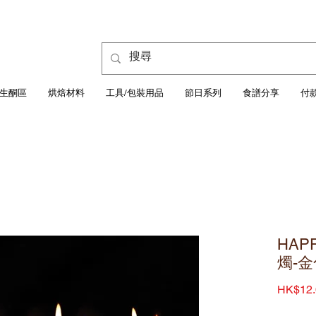
生酮區
烘焙材料
工具/包裝用品
節日系列
食譜分享
付
HAP
燭-金
HK$12.